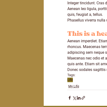
Integer tincidunt. Cras
Aenean leo ligula, portt
quis, feugiat a, tellus.
Phasellus viverra nulla 
This is a he
Aenean imperdiet. Etiam 
rhoncus. Maecenas temp
adipiscing sem neque se
Maecenas nec odio et an
quis ante. Etiam sit ame
Donec sodales sagittis
Tags:
Life
My Life