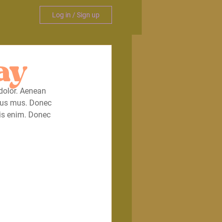
Log in / Sign up
ay
dolor. Aenean 
lus mus. Donec 
uis enim. Donec 