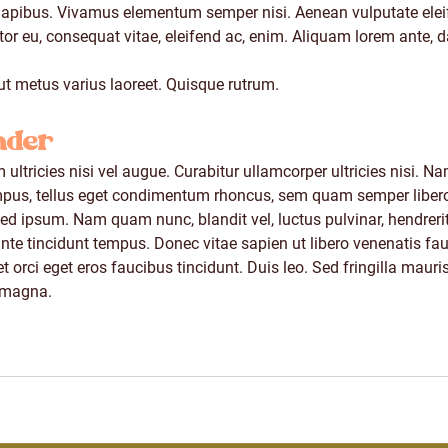
 dapibus. Vivamus elementum semper nisi. Aenean vulputate eleif
itor eu, consequat vitae, eleifend ac, enim. Aliquam lorem ante, da
ut metus varius laoreet. Quisque rutrum.  
ader
ultricies nisi vel augue. Curabitur ullamcorper ultricies nisi. Na
us, tellus eget condimentum rhoncus, sem quam semper libero,
d ipsum. Nam quam nunc, blandit vel, luctus pulvinar, hendrerit 
te tincidunt tempus. Donec vitae sapien ut libero venenatis fa
t orci eget eros faucibus tincidunt. Duis leo. Sed fringilla mauris
 magna.