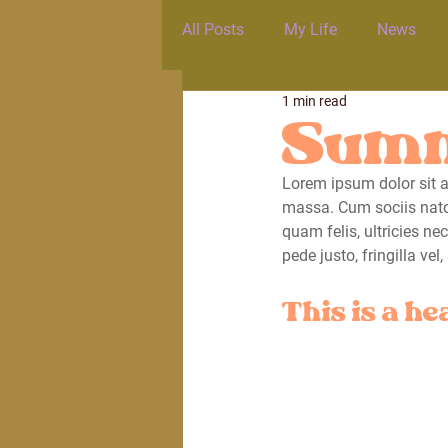
All Posts
My Life
News
1 min read
Summ
Lorem ipsum dolor sit a
massa. Cum sociis nato
quam felis, ultricies n
pede justo, fringilla vel
This is a he